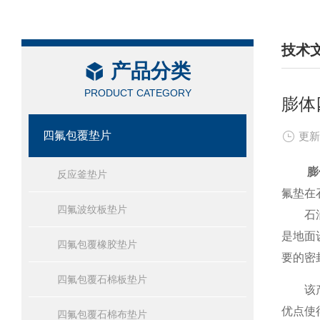
技术
产品分类
/ TEC
PRODUCT CATEGORY
膨体
四氟包覆垫片
更新
膨
反应釜垫片
氟垫在
四氟波纹板垫片
石油天
是地面
四氟包覆橡胶垫片
要的密
四氟包覆石棉板垫片
该产品
优点使
四氟包覆石棉布垫片