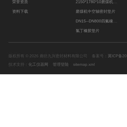
荣誉资质
2150*1780*10磨煤机中空轴密封垫片
资料下载
磨煤机中空轴密封垫片
DN15--DN800四氟橡胶复合垫片
氯丁橡胶垫片
版权所有 © 2026 廊坊九兴密封材料有限公司 备案号：
冀ICP备20
技术支持：
化工仪器网
管理登陆
sitemap.xml