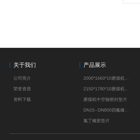
关于我们
产品展示
公司简介
2000*1660*10磨煤机密封垫片
荣誉资质
2150*1780*10磨煤机中空轴密封垫片
资料下载
磨煤机中空轴密封垫片
DN15--DN800四氟橡胶复合垫片
氯丁橡胶垫片