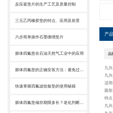
反应釜垫片的生产工艺及质量控制
三元乙丙橡胶垫的特点、应用及前景
产
六步简单操作石墨缠绕垫片
膨体四氟垫在石油天然气工业中的应用
品
九兴
膨体四氟垫的正确安装方法：避免过度压缩、边缘撕裂导致失效的操作细节
九兴
适用
快速掌握四氟波纹板垫的使用秘籍
圆形
特点
膨体四氟垫储存期限多长？老化判断标准分享
九兴