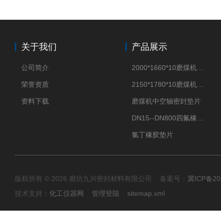
关于我们
产品展示
公司简介
2000*1660*10磨煤机密封垫片
荣誉资质
2150*1780*10磨煤机中空轴密封垫片
资料下载
磨煤机中空轴密封垫片
DN15--DN800四氟橡胶复合垫片
氯丁橡胶垫片
版权所有 © 2026 廊坊九兴密封材料有限公司 备案号：
冀ICP备20
技术支持：
化工仪器网
管理登陆
sitemap.xml