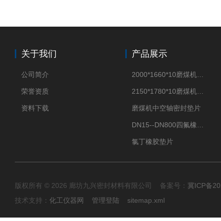
关于我们
产品展示
公司简介
2000*1660*10磨煤机密封垫片
荣誉资质
2150*1780*10磨煤机中空轴密封垫片
资料下载
磨煤机中空轴密封垫片
DN15--DN800四氟橡胶复合垫片
氯丁橡胶垫片
版权所有 © 2026 廊坊九兴密封材料有限公司 备案号：
冀ICP备20
技术支持：
化工仪器网
管理登陆
sitemap.xml