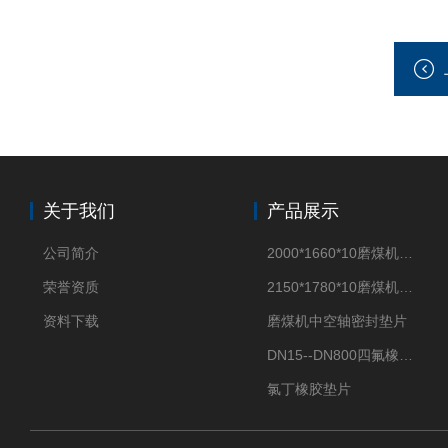
关于我们
产品展示
公司简介
2000*1660*10磨煤机密封垫片
荣誉资质
2150*1780*10磨煤机中空轴密封垫片
资料下载
磨煤机中空轴密封垫片
DN15--DN800四氟橡胶复合垫片
氯丁橡胶垫片