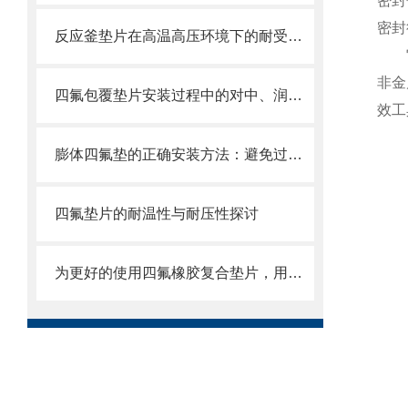
密封
密封
反应釜垫片在高温高压环境下的耐受能力如何？
它能
非金
四氟包覆垫片安装过程中的对中、润滑与扭矩控制​
效工
膨体四氟垫的正确安装方法：避免过度压缩、边缘撕裂导致失效的操作细节
四氟垫片的耐温性与耐压性探讨
为更好的使用四氟橡胶复合垫片，用户需掌握这些知识