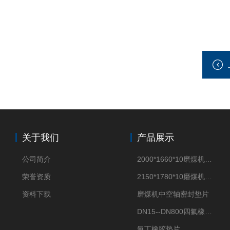
关于我们
产品展示
公司简介
2000*1660*10磨煤机密封垫片
荣誉资质
2150*1780*10磨煤机中空轴密封垫片
资料下载
磨煤机中空轴密封垫片
DN15--DN800四氟橡胶复合垫片
氯丁橡胶垫片