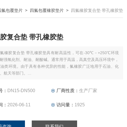
四氟包覆垫片
>
四氟包覆橡胶垫片
>
四氟橡胶复合垫 带孔橡胶垫
胶复合垫 带孔橡胶垫
氟橡胶复合垫 带孔橡胶垫具有耐高温性，可在-30℃－+250℃环境
耐强氧化剂、耐油、耐酸碱。通常用于高温，高真空及高压环境中，
于油类环境。由于具有各种优异的性能，氟橡胶广泛地用于石油、化
、航天等部门。
垫片：氯丁橡胶垫片（CR）、天然橡胶垫片（NR）、三元乙丙橡胶
PDM）、丙烯酸酯橡胶垫片及其它特种橡胶。具有耐油、酸、碱，耐
号：
DN15-DN500
厂商性质：
生产厂家
、低温等特性。
间：
2026-06-11
访问量：
1925
品咨询
联系我们