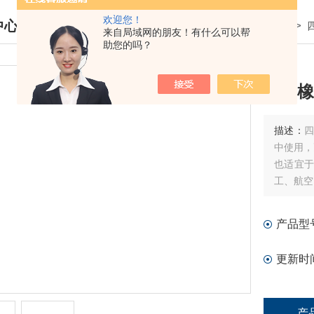
欢迎您！
中心
我的位置：
首页
>
产品中心
>
来自局域网的朋友！有什么可以帮
助您的吗？
DUCTS CENTER
四氟橡
描述：
四
中使用，
也适宜
工、航空
其他橡胶
垫片（E
产品型
磨，耐高
更新时
产