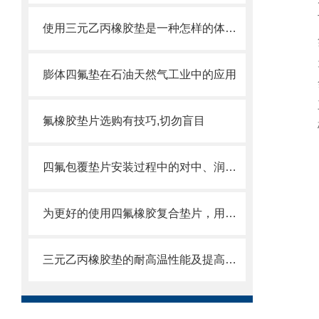
丁腈
使用三元乙丙橡胶垫是一种怎样的体验？
氟橡
天然
膨体四氟垫在石油天然气工业中的应用
氯丁
三元
氟橡胶垫片选购有技巧,切勿盲目
硅橡
四氟包覆垫片安装过程中的对中、润滑与扭矩控制​
为更好的使用四氟橡胶复合垫片，用户需掌握这些知识
三元乙丙橡胶垫的耐高温性能及提高方法