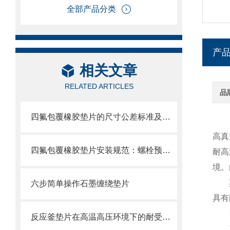
全部产品分类
产
相关文章
RELATED ARTICLES
品
四氟包覆橡胶垫片的尺寸公差标准及加工精度控制
高真
四氟包覆橡胶垫片安装规范：螺栓预紧力控制与防止过度压缩导致长久变形
耐高
境。
其他
六步简单操作石墨缠绕垫片
具有
反应釜垫片在高温高压环境下的耐受能力如何？
产