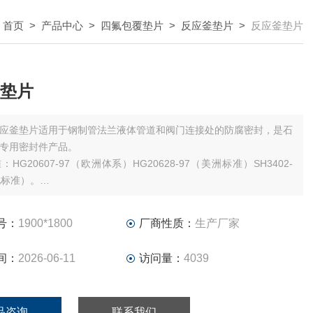
：
首页
>
产品中心
>
四氟包覆垫片
>
反应釜垫片
>
反应釜垫片
垫片
应釜垫片适用于钢制管法兰液体管道和阀门连接处的防腐密封，是石
专用密封件产品。
HG20607-97（欧洲体系）HG20628-97（美洲标准）SH3402-
化标准）。
:标准型和非标准型：
Y型（切剖型） DN15——DN200MM
号：
1900*1800
厂商性质：
生产厂家
U型（折包型） DN200——5000MM
-100。
间：
2026-06-11
访问量：
4039
品咨询
联系我们