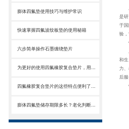
廊坊
膨体四氟垫使用技巧与维护常识
是研
于国
快速掌握四氟波纹板垫的使用秘籍
验，
钢制
六步简单操作石墨缠绕垫片
廊坊
和生
为更好的使用四氟橡胶复合垫片，用户需掌握这些知识
力、
后服
钢制
四氟橡胶复合垫片的这些特点便利了多种行业
膨体四氟垫储存期限多长？老化判断标准分享