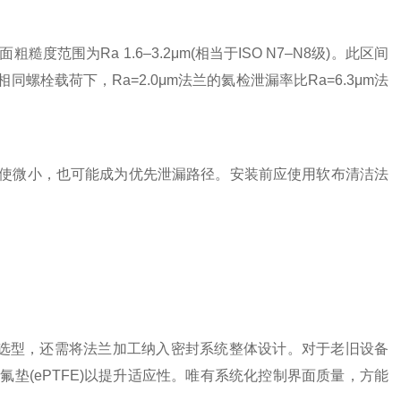
粗糙度范围为Ra 1.6–3.2μm(相当于ISO N7–N8级)。此区间
栓载荷下，Ra=2.0μm法兰的氦检泄漏率比Ra=6.3μm法
微小，也可能成为优先泄漏路径。安装前应使用软布清洁法
选型，还需将法兰加工纳入密封系统整体设计。对于老旧设备
垫(ePTFE)以提升适应性。唯有系统化控制界面质量，方能