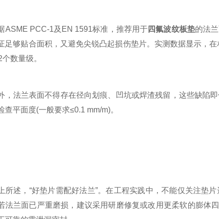
ME PCC-1及EN 1591标准，推荐用于
四氟波纹板垫
的法兰面
证足够贴合面积，又避免尖锐凸起损伤垫片。实测数据显示，在相同螺
–2个数量级。
法兰表面不得存在径向划痕、凹坑或焊渣残留，这些缺陷即使
查平面度(一般要求≤0.1 mm/m)。
述，“好垫片需配好法兰”。在工程实践中，不能仅关注垫片
若法兰面已严重磨损，建议采用研磨修复或改用更柔软的膨体四氟