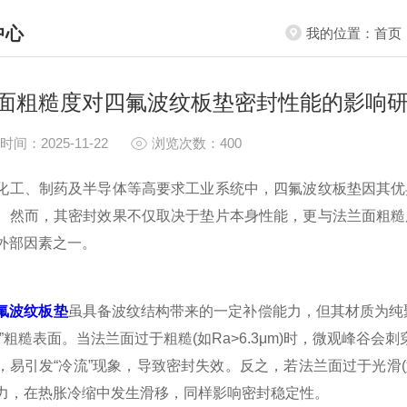
中心
我的位置：
首页
S CENTER
面粗糙度对四氟波纹板垫密封性能的影响
时间：2025-11-22
浏览次数：400
、制药及半导体等高要求工业系统中，四氟波纹板垫因其优异
。然而，其密封效果不仅取决于垫片本身性能，更与法兰面粗糙
外部因素之一。
氟波纹板垫
虽具备波纹结构带来的一定补偿能力，但其材质为纯聚
入”粗糙表面。当法兰面过于粗糙(如Ra>6.3μm)时，微观峰谷
，易引发“冷流”现象，导致密封失效。反之，若法兰面过于光滑(如
力，在热胀冷缩中发生滑移，同样影响密封稳定性。