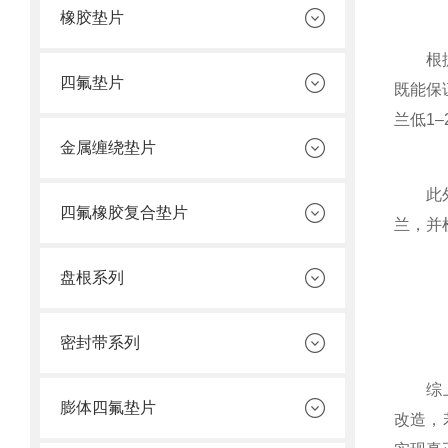
橡胶垫片
根据AS
四氟垫片
既能保
兰低1
金属缠绕垫片
此外，
四氟橡胶复合垫片
兰，并检
盘根系列
密封带系列
综上所
膨体四氟垫片
改造，