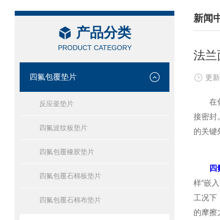
新闻
产品分类
/ NEW
PRODUCT CATEGORY
法兰
四氟包覆垫片
更新
在化工
反应釜垫片
接密封
四氟波纹板垫片
的关键
四氟包覆橡胶垫片
四
四氟包覆石棉板垫片
样“嵌
工况下
四氟包覆石棉布垫片
的摩擦