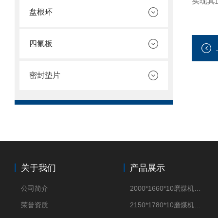
实现真
盘根环
四氟板
密封垫片
关于我们
产品展示
公司简介
2000*1660*10磨煤机密封垫片
荣誉资质
2150*1780*10磨煤机中空轴密封垫片