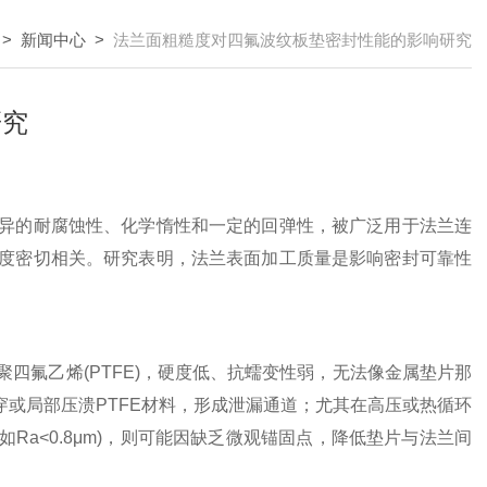
>
新闻中心
>
法兰面粗糙度对四氟波纹板垫密封性能的影响研究
研究
的耐腐蚀性、化学惰性和一定的回弹性，被广泛用于法兰连
度密切相关。研究表明，法兰表面加工质量是影响密封可靠性
四氟乙烯(PTFE)，硬度低、抗蠕变性弱，无法像金属垫片那
会刺穿或局部压溃PTFE材料，形成泄漏通道；尤其在高压或热循环
Ra<0.8μm)，则可能因缺乏微观锚固点，降低垫片与法兰间