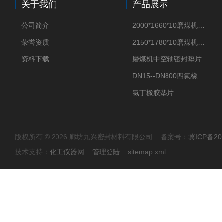
关于我们
产品展示
公司简介
2000*1660*10磨煤机密封垫片
荣誉资质
2150*1780*10磨煤机中空轴密封垫片
资料下载
磨煤机中空轴密封垫片
DN15--DN800四氟橡胶复合垫片
氯丁橡胶垫片
版权所有 © 2026 廊坊九兴密封材料有限公司 备案号：
冀ICP备20
技术支持：
化工仪器网
管理登陆
sitemap.xml