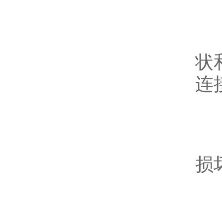
避
生
状
连
避
在
损
避