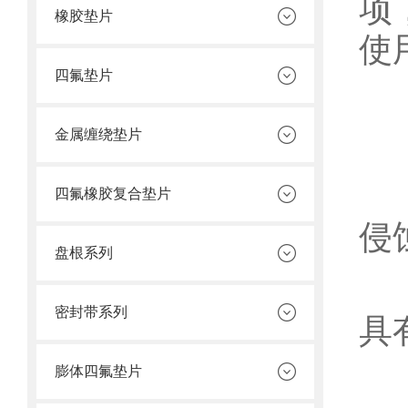
项
橡胶垫片
使
四氟垫片
一
材
金属缠绕垫片
耐
四氟橡胶复合垫片
侵
盘根系列
耐
密封带系列
具
膨体四氟垫片
低