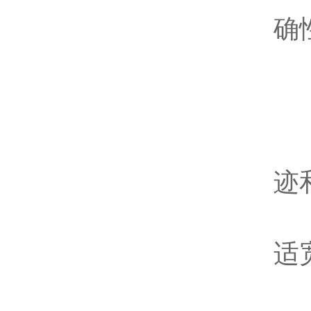
确
二
准
清
迹
选
适
缠