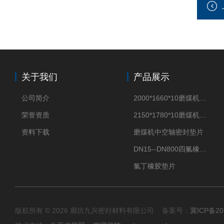
关于我们
产品展示
公司简介
2000*1660*10磨煤机密封垫片
荣誉资质
2150*1780*10磨煤机中空轴密封垫片
资料下载
磨煤机中空轴密封垫片
DN15--DN800四氟橡胶复合垫片
氯丁橡胶垫片
版权所有 © 2026 廊坊九兴密封材料有限公司 备案号：
冀ICP备20