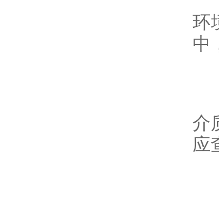
尽
环
中
避
虽
介
应
四
密