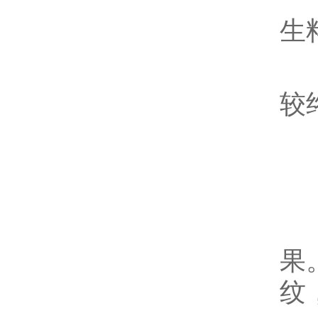
生
较
较
三
避
过
果
纹