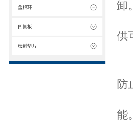
卸
盘根环
良
四氟板
供
密封垫片
应
管
防
阀
能
仪