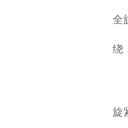
原
全
解
绕
生
原
解
旋